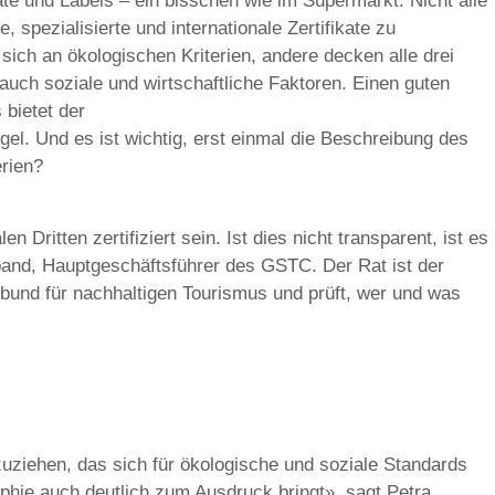
ikate und Labels – ein bisschen wie im Supermarkt. Nicht alle
, spezialisierte und internationale Zertifikate zu
sich an ökologischen Kriterien, andere decken alle drei
 auch soziale und wirtschaftliche Faktoren. Einen guten
 bietet der
l. Und es ist wichtig, erst einmal die Beschreibung des
erien?
n Dritten zertifiziert sein. Ist dies nicht transparent, ist es
rband, Hauptgeschäftsführer des GSTC. Der Rat ist der
rbund für nachhaltigen Tourismus und prüft, wer und was
zuziehen, das sich für ökologische und soziale Standards
sophie auch deutlich zum Ausdruck bringt», sagt Petra