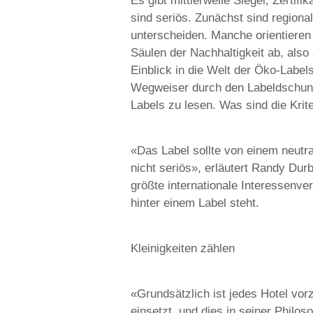
Es gibt mittlerweile Siegel, Zertif
sind seriös. Zunächst sind regionale
unterscheiden. Manche orientieren 
Säulen der Nachhaltigkeit ab, also
Einblick in die Welt der Öko-Labels
Wegweiser durch den Labeldschunge
Labels zu lesen. Was sind die Krit
«Das Label sollte von einem neutrale
nicht seriös», erläutert Randy Du
größte internationale Interessenve
hinter einem Label steht.
Kleinigkeiten zählen
«Grundsätzlich ist jedes Hotel vor
einsetzt, und dies in seiner Philo