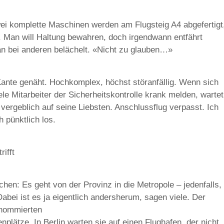
wei komplette Maschinen werden am Flugsteig A4 abgefertigt
 Man will Haltung bewahren, doch irgendwann entfährt
n bei anderen belächelt. «Nicht zu glauben…»
f Kante genäht. Hochkomplex, höchst störanfällig. Wenn sich
e Mitarbeiter der Sicherheitskontrolle krank melden, wartet
ergeblich auf seine Liebsten. Anschlussflug verpasst. Ich
 pünktlich los.
ifft
hen: Es geht von der Provinz in die Metropole – jedenfalls,
abei ist es ja eigentlich andersherum, sagen viele. Der
enommierten
plätze. In Berlin warten sie auf einen Flughafen, der nicht