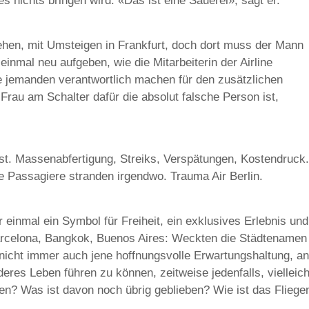
es nichts bringen wird. «Das ist eine Sauerei», sagt er.
gehen, mit Umsteigen in Frankfurt, doch dort muss der Mann
inmal neu aufgeben, wie die Mitarbeiterin der Airline
e jemanden verantwortlich machen für den zusätzlichen
Frau am Schalter dafür die absolut falsche Person ist,
.
Frust. Massenabfertigung, Streiks, Verspätungen, Kostendruck.
ie Passagiere stranden irgendwo. Trauma Air Berlin.
 einmal ein Symbol für Freiheit, ein exklusives Erlebnis und
rcelona, Bangkok, Buenos Aires: Weckten die Städtenamen
 nicht immer auch jene hoffnungsvolle Erwartungshaltung, an
eres Leben führen zu können, zeitweise jedenfalls, vielleich
n? Was ist davon noch übrig geblieben? Wie ist das Fliege