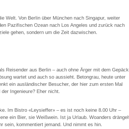
ie Welt. Von Berlin über München nach Singapur, weiter
 den Pazifischen Ozean nach Los Angeles und zurück nach
eziele gehen, sondern um die Zeit dazwischen.
ls als Reisender aus Berlin – auch ohne Ärger mit dem Gepäck
blösung wartet und auch so aussieht. Betongrau, heute unter
kt ein ausländischer Besucher, der hier zum ersten Mal
 der Ingenieure? Eher nicht.
. Im Bistro «Leysieffer» – es ist noch keine 8.00 Uhr –
iene ein Bier, sie Weißwein. Ist ja Urlaub. Woanders drängel
ahr sein, kommentiert jemand. Und nimmt es hin.