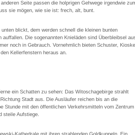
r anderen Seite passen die holprigen Gehwege irgendwie zu
 sie mögen, wie sie ist: frech, alt, bunt.
 unten blickt, dem werden schnell die kleinen bunten
 auffallen. Die sogenannten Knieläden sind Überbleibsel au
er noch in Gebrauch. Vornehmlich bieten Schuster, Kiosk
den Kellerfenstern heraus an.
r Ferne ein Schatten zu sehen: Das Witoschagebirge strahlt
ichtung Stadt aus. Die Ausläufer reichen bis an die
be Stunde mit den öffentlichen Verkehrsmitteln vom Zentrum
 steile Aufstiege.
Newski-Kathedrale mit ihren strahlenden Goldkuppeln. Ein