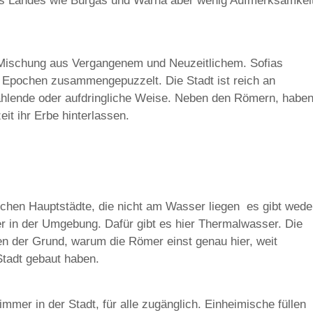
es Landes wie Burgas und Warna aber wenig Aufmerksamkei
e Mischung aus Vergangenem und Neuzeitlichem. Sofias
 Epochen zusammengepuzzelt. Die Stadt ist reich an
rahlende oder aufdringliche Weise. Neben den Römern, habe
it ihr Erbe hinterlassen.
schen Hauptstädte, die nicht am Wasser liegen ­ es gibt wede
r in der Umgebung. Dafür gibt es hier Thermalwasser. Die
en der Grund, warum die Römer einst genau hier, weit
Stadt gebaut haben.
mmer in der Stadt, für alle zugänglich. Einheimische füllen