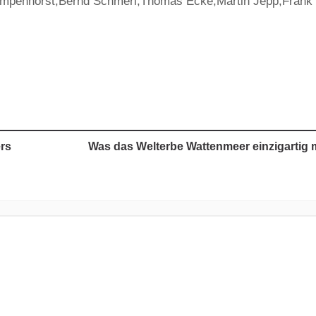
Rumpenhorst,Bernd Schmerl,Thomas Ecke,Martin Jepp,Frank
rs
Was das Welterbe Wattenmeer einzigartig 