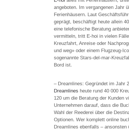
E-hoi
alles mit Ferienhäusern, unt
angeboten. Im vergangenen Jahr üb
Ferienhäusern. Laut Geschäftsführe
geprägt, beschäftigt heute allein 40
eine telefonische Beratung anbiete
vermitteln, tritt E-hoi in vielen F
Kreuzfahrt, Anreise oder Nachprog
und weg» oder einem Flugzeug-Icon
sogenannte Stars-del-mar-Kreuzfah
Bord ist.
– Dreamlines: Gegründet im Jahr 2
Dreamlines
heute rund 40 000 Kreu
120 um die Beratung der Kunden vi
Unternehmen darauf, dass die Buch
Wahl der Reederei über die Destina
Optionen. Wer komplett online buc
Dreamlines ebenfalls – ansonsten 