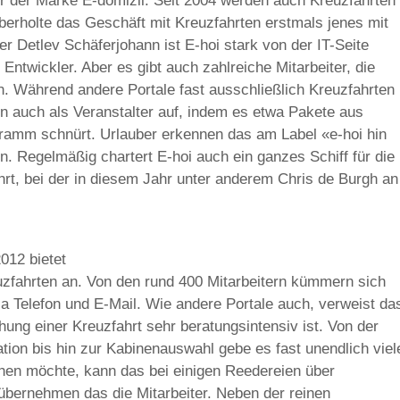
er der Marke E-domizil. Seit 2004 werden auch Kreuzfahrten
erholte das Geschäft mit Kreuzfahrten erstmals jenes mit
r Detlev Schäferjohann ist E-hoi stark von der IT-Seite
 Entwickler. Aber es gibt auch zahlreiche Mitarbeiter, die
n. Während andere Portale fast ausschließlich Kreuzfahrten
ällen auch als Veranstalter auf, indem es etwa Pakete aus
ramm schnürt. Urlauber erkennen das am Label «e-hoi hin
. Regelmäßig chartert E-hoi auch ein ganzes Schiff für die
rt, bei der in diesem Jahr unter anderem Chris de Burgh an
012 bietet
zfahrten an. Von den rund 400 Mitarbeitern kümmern sich
a Telefon und E-Mail. Wie andere Portale auch, verweist da
ung einer Kreuzfahrt sehr beratungsintensiv ist. Von der
tion bis hin zur Kabinenauswahl gebe es fast unendlich viel
hen möchte, kann das bei einigen Reedereien über
übernehmen das die Mitarbeiter. Neben der reinen