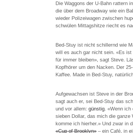
Die Waggons der U-Bahn rattern in
die über dem Broadway wie ein Bal
wieder Polizeiwagen zwischen hupe
schwülen Mittagshitze riecht es 
Bed-Stuy ist nicht schillernd wie 
will es auch gar nicht sein. «Es i
für immer bleiben», sagt Steve. Lä
Kopfhörer um den Nacken. Der 25-J
Kaffee. Made in Bed-Stuy, natürlic
Aufgewachsen ist Steve in der Bron
sagt auch er, sei Bed-Stuy das sch
und vor allem:
günstig
. «Wenn ich 
sieben Dollar, das mich die ganze
komme ich hierher.» Und zwar in 
«Cup of Brooklyn»
– ein Café, in e