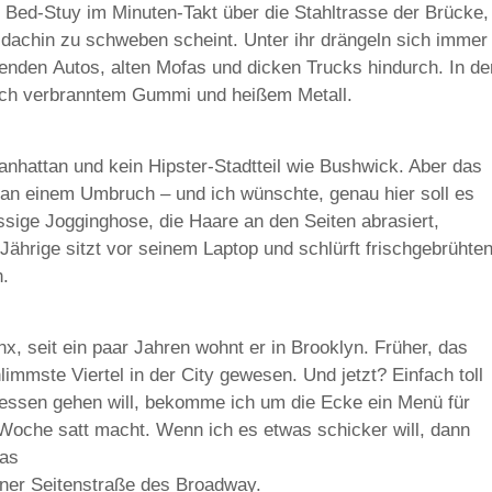
 Bed-Stuy im Minuten-Takt über die Stahltrasse der Brücke,
dachin zu schweben scheint. Unter ihr drängeln sich immer
nden Autos, alten Mofas und dicken Trucks hindurch. In de
nach verbranntem Gummi und heißem Metall.
Manhattan und kein Hipster-Stadtteil wie Bushwick. Aber das
st an einem Umbruch – und ich wünschte, genau hier soll es
ssige Jogginghose, die Haare an den Seiten abrasiert,
ährige sitzt vor seinem Laptop und schlürft frischgebrühte
h.
x, seit ein paar Jahren wohnt er in Brooklyn. Früher, das
limmste Viertel in der City gewesen. Und jetzt? Einfach toll
essen gehen will, bekomme ich um die Ecke ein Menü für
 Woche satt macht. Wenn ich es etwas schicker will, dann
das
iner Seitenstraße des Broadway.