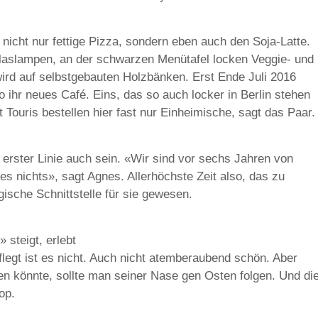
 nicht nur fettige Pizza, sondern eben auch den Soja-Latte.
laslampen, an der schwarzen Menütafel locken Veggie- und
d auf selbstgebauten Holzbänken. Erst Ende Juli 2016
 ihr neues Café. Eins, das so auch locker in Berlin stehen
 Touris bestellen hier fast nur Einheimische, sagt das Paar.
n erster Linie auch sein. «Wir sind vor sechs Jahren von
s nichts», sagt Agnes. Allerhöchste Zeit also, das zu
ische Schnittstelle für sie gewesen.
steigt, erlebt
flegt ist es nicht. Auch nicht atemberaubend schön. Aber
en könnte, sollte man seiner Nase gen Osten folgen. Und di
op.