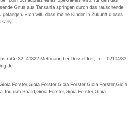
ber zum Schauplatz eines Spektakels wird, für den das
ausende Gnus aus Tansania springen durch das rauschende
 gelangen. «Ich will, dass meine Kinder in Zukunft dieses
akany.
straße 32, 40822 Mettmann bei Düsseldorf, Tel.: 02104/83
ing.de
ioia Forster,Gioia Forster,Gioia Forster,Gioia Forster,Gioia
 Tourism Board,Gioia Forster,Gioia Forster,Gioia