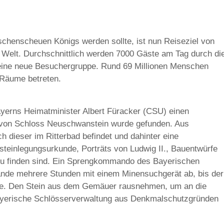
chenscheuen Königs werden sollte, ist nun Reiseziel von
n Welt. Durchschnittlich werden 7000 Gäste am Tag durch di
n eine neue Besuchergruppe. Rund 69 Millionen Menschen
 Räume betreten.
yerns Heimatminister Albert Füracker (CSU) einen
 von Schloss Neuschwanstein wurde gefunden. Aus
h dieser im Ritterbad befindet und dahinter eine
ndsteinlegungsurkunde, Porträts von Ludwig II., Bauentwürfe
 zu finden sind. Ein Sprengkommando des Bayerischen
nde mehrere Stunden mit einem Minensuchgerät ab, bis der
te. Den Stein aus dem Gemäuer rausnehmen, um an die
yerische Schlösserverwaltung aus Denkmalschutzgründen