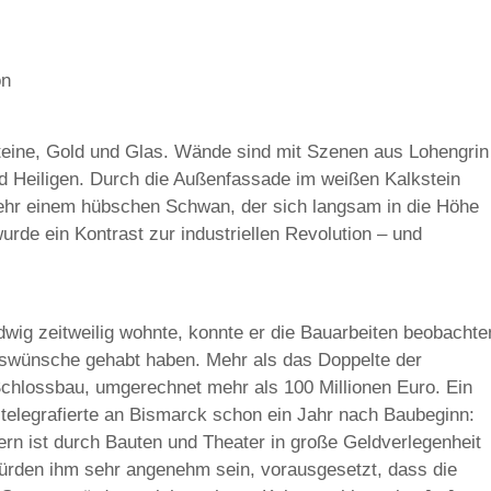
on
teine, Gold und Glas. Wände sind mit Szenen aus Lohengrin
nd Heiligen. Durch die Außenfassade im weißen Kalkstein
hr einem hübschen Schwan, der sich langsam in die Höhe
rde ein Kontrast zur industriellen Revolution – und
ig zeitweilig wohnte, konnte er die Bauarbeiten beobachte
gswünsche gehabt haben. Mehr als das Doppelte der
hlossbau, umgerechnet mehr als 100 Millionen Euro. Ein
 telegrafierte an Bismarck schon ein Jahr nach Baubeginn:
n ist durch Bauten und Theater in große Geldverlegenheit
ürden ihm sehr angenehm sein, vorausgesetzt, dass die