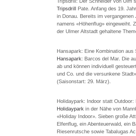
Tripsdrill: Der Schneider von Ulm 
Tripsdrill
Pate. Anfang des 19. Jahrh
in Donau. Bereits im vergangenen 
namens «Höhenflug» eingeweiht. Zu
der Ulmer Altstadt gehaltene Theme
Hansapark: Eine Kombination aus S
Hansapark
: Barcos del Mar. Die 
ab und können individuell gesteue
und Co. und die versunkene Stadt»
(Saisonstart: 29. März).
Holidaypark: Indoor statt Outdoor:
Holidaypark
in der Nähe von Mann
«Holiday Indoor». Sieben große At
Elfenflug, ein Abenteuerwald, ein B
Riesenrutsche sowie Tabalugas Ach