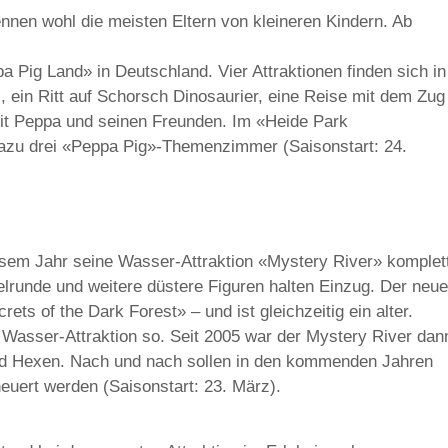
nen wohl die meisten Eltern von kleineren Kindern. Ab
 Pig Land» in Deutschland. Vier Attraktionen finden sich in
ein Ritt auf Schorsch Dinosaurier, eine Reise mit dem Zug
it Peppa und seinen Freunden. Im «Heide Park
dazu drei «Peppa Pig»-Themenzimmer (Saisonstart: 24.
iesem Jahr seine Wasser-Attraktion «Mystery River» komplet
afelrunde und weitere düstere Figuren halten Einzug. Der neue
ts of the Dark Forest» – und ist gleichzeitig ein alter.
e Wasser-Attraktion so. Seit 2005 war der Mystery River dan
nd Hexen. Nach und nach sollen in den kommenden Jahren
euert werden (Saisonstart: 23. März).