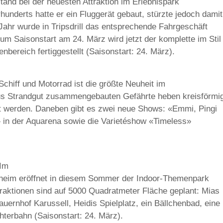
stand bei der neuesten Attraktion im Erlebnispark
underts hatte er ein Fluggerät gebaut, stürzte jedoch damit
Jahr wurde in Tripsdrill das entsprechende Fahrgeschäft
m Saisonstart am 24. März wird jetzt der komplette im Stil
nbereich fertiggestellt (Saisonstart: 24. März).
chiff und Motorrad ist die größte Neuheit im
aus Strandgut zusammengebauten Gefährte heben kreisförmi
rt werden. Daneben gibt es zwei neue Shows: «Emmi, Pingi
 in der Aquarena sowie die Varietéshow «Timeless»
 Im
heim eröffnet in diesem Sommer der Indoor-Themenpark
traktionen sind auf 5000 Quadratmeter Fläche geplant: Mias
auernhof Karussell, Heidis Spielplatz, ein Bällchenbad, eine
terbahn (Saisonstart: 24. März).