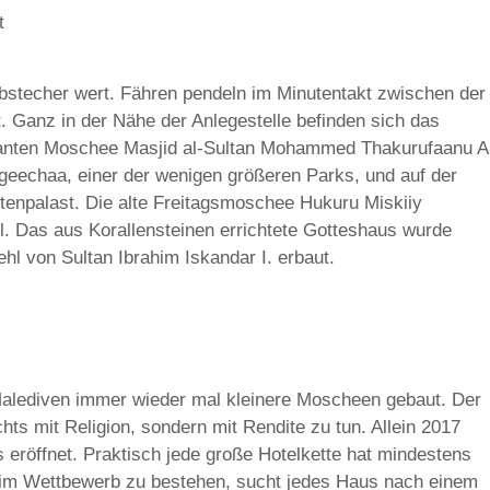
t
bstecher wert. Fähren pendeln im Minutentakt zwischen der
. Ganz in der Nähe der Anlegestelle befinden sich das
santen Moschee Masjid al-Sultan Mohammed Thakurufaanu A
eechaa, einer der wenigen größeren Parks, und auf der
ntenpalast. Die alte Freitagsmoschee Hukuru Miskiiy
sel. Das aus Korallensteinen errichtete Gotteshaus wurde
ehl von Sultan Ibrahim Iskandar I. erbaut.
alediven immer wieder mal kleinere Moscheen gebaut. Der
hts mit Religion, sondern mit Rendite zu tun. Allein 2017
eröffnet. Praktisch jede große Hotelkette hat mindestens
 im Wettbewerb zu bestehen, sucht jedes Haus nach einem