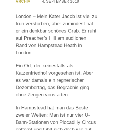
ARCHIV
4. SEPTEMBER 2018
London – Mein Kater Jacob ist viel zu
früh verstorben, aber zumindest hat
er ein denkbar schönes Grab. Er ruht
auf Preacher’s Hill am südlichen
Rand von Hampstead Heath in
London.
Ein Ort, der keinesfalls als
Katzenfriedhof vorgesehen ist. Aber
es war damals ein regnerischer
Dezembertag, das Begräbnis ging
ohne Zeugen vonstatten.
In Hampstead hat man das Beste
zweier Welten: Man ist nur vier U-
Bahn-Stationen von Piccadilly Circus
entfernt und fühlt sich doch wie auf