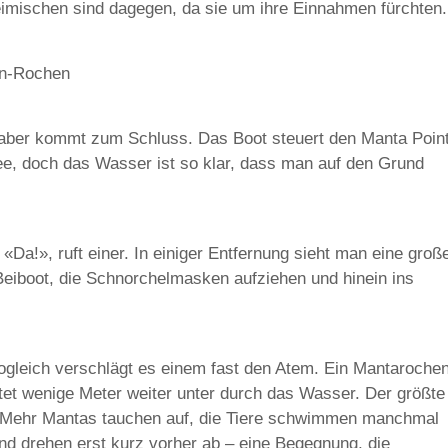
heimischen sind dagegen, da sie um ihre Einnahmen fürchten.
en-Rochen
r aber kommt zum Schluss. Das Boot steuert den Manta Poin
See, doch das Wasser ist so klar, dass man auf den Grund
«Da!», ruft einer. In einiger Entfernung sieht man eine groß
Beiboot, die Schnorchelmasken aufziehen und hinein ins
ogleich verschlägt es einem fast den Atem. Ein Mantaroche
itet wenige Meter weiter unter durch das Wasser. Der größte
ein. Mehr Mantas tauchen auf, die Tiere schwimmen manchmal
nd drehen erst kurz vorher ab – eine Begegnung, die