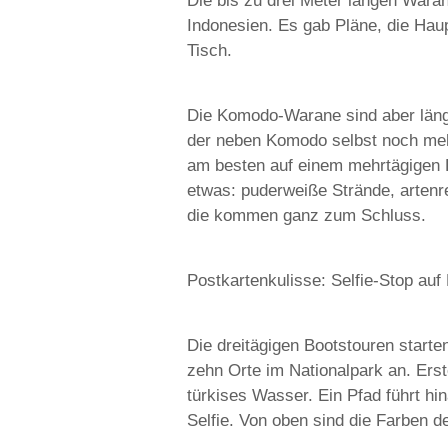
Die bis zu drei Meter langen Waran
Indonesien. Es gab Pläne, die Hau
Tisch.
Die Komodo-Warane sind aber längs
der neben Komodo selbst noch meh
am besten auf einem mehrtägigen B
etwas: puderweiße Strände, artenre
die kommen ganz zum Schluss.
Postkartenkulisse: Selfie-Stop au
Die dreitägigen Bootstouren starten
zehn Orte im Nationalpark an. Erst
türkises Wasser. Ein Pfad führt hi
Selfie. Von oben sind die Farben 