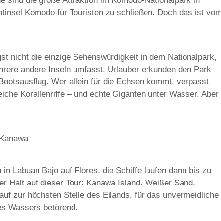
e sind die große Attraktion im Komodo-Nationalpark in
ptinsel Komodo für Touristen zu schließen. Doch das ist vo
t nicht die einzige Sehenswürdigkeit in dem Nationalpark,
rere andere Inseln umfasst. Urlauber erkunden den Park
ootsausflug. Wer allein für die Echsen kommt, verpasst
iche Korallenriffe – und echte Giganten unter Wasser. Aber
f Kanawa
 in Labuan Bajo auf Flores, die Schiffe laufen dann bis zu
er Halt auf dieser Tour: Kanawa Island. Weißer Sand,
nauf zur höchsten Stelle des Eilands, für das unvermeidliche
des Wassers betörend.