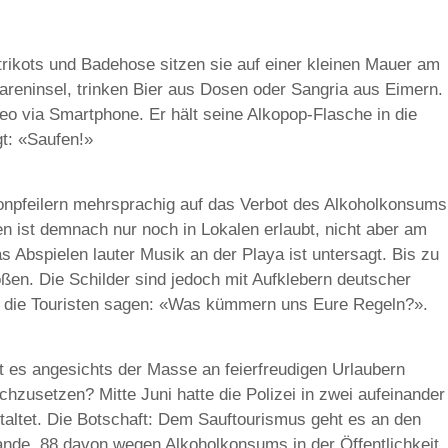
trikots und Badehose sitzen sie auf einer kleinen Mauer am
areninsel, trinken Bier aus Dosen oder Sangria aus Eimern.
eo via Smartphone. Er hält seine Alkopop-Flasche in die
t: «Saufen!»
onpfeilern mehrsprachig auf das Verbot des Alkoholkonsums
ken ist demnach nur noch in Lokalen erlaubt, nicht aber am
s Abspielen lauter Musik an der Playa ist untersagt. Bis zu
ßen. Die Schilder sind jedoch mit Aufklebern deutscher
en die Touristen sagen: «Was kümmern uns Eure Regeln?».
Ist es angesichts der Masse an feierfreudigen Urlaubern
chzusetzen? Mitte Juni hatte die Polizei in zwei aufeinander
altet. Die Botschaft: Dem Sauftourismus geht es an den
nde, 88 davon wegen Alkoholkonsums in der Öffentlichkeit.