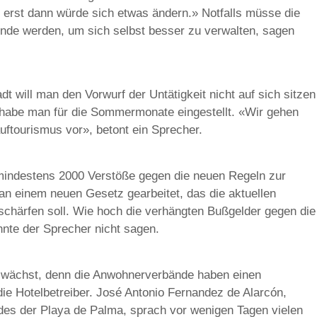
 erst dann würde sich etwas ändern.» Notfalls müsse die
nde werden, um sich selbst besser zu verwalten, sagen
dt will man den Vorwurf der Untätigkeit nicht auf sich sitzen
n habe man für die Sommermonate eingestellt. «Wir gehen
auftourismus vor», betont ein Sprecher.
 mindestens 2000 Verstöße gegen die neuen Regeln zur
n einem neuen Gesetz gearbeitet, das die aktuellen
rschärfen soll. Wie hoch die verhängten Bußgelder gegen die
onnte der Sprecher nicht sagen.
g wächst, denn die Anwohnerverbände haben einen
die Hotelbetreiber. José Antonio Fernandez de Alarcón,
des der Playa de Palma, sprach vor wenigen Tagen vielen