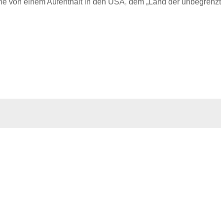
he von einem Aufenthalt in den USA, dem „Land der unbegrenz
…