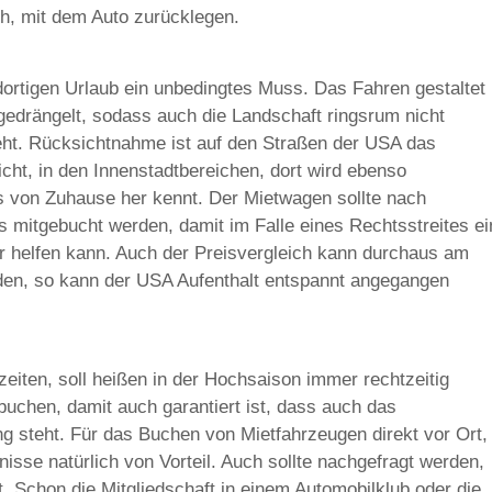
, mit dem Auto zurücklegen.
ortigen Urlaub ein unbedingtes Muss. Das Fahren gestaltet
 gedrängelt, sodass auch die Landschaft ringsrum nicht
eht. Rücksichtnahme ist auf den Straßen der USA das
icht, in den Innenstadtbereichen, dort wird ebenso
s von Zuhause her kennt. Der Mietwagen sollte nach
 mitgebucht werden, damit im Falle eines Rechtsstreites ei
 helfen kann. Auch der Preisvergleich kann durchaus am
den, so kann der USA Aufenthalt entspannt angegangen
eiten, soll heißen in der Hochsaison immer rechtzeitig
buchen, damit auch garantiert ist, dass auch das
 steht. Für das Buchen von Mietfahrzeugen direkt vor Ort,
isse natürlich von Vorteil. Auch sollte nachgefragt werden,
t. Schon die Mitgliedschaft in einem Automobilklub oder die