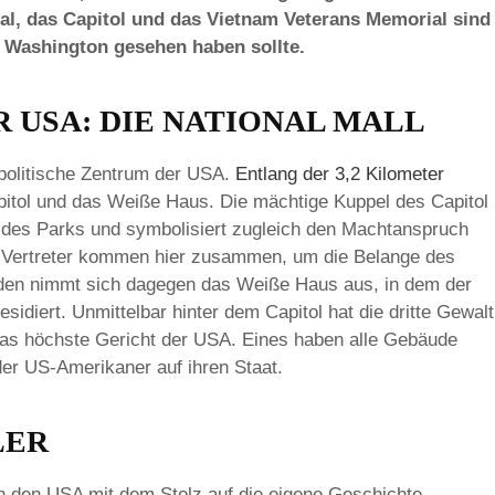
l, das Capitol und das Vietnam Veterans Memorial sind
n Washington gesehen haben sollte.
 USA: DIE NATIONAL MALL
 politische Zentrum der USA.
Entlang der 3,2 Kilometer
pitol und das Weiße Haus. Die mächtige Kuppel des Capitol
 des Parks und symbolisiert zugleich den Machtanspruch
 Vertreter kommen hier zusammen, um die Belange des
den nimmt sich dagegen das Weiße Haus aus, in dem der
esidiert. Unmittelbar hinter dem Capitol hat die dritte Gewalt
 das höchste Gericht der USA. Eines haben alle Gebäude
der US-Amerikaner auf ihren Staat.
LER
in den USA mit dem Stolz auf die eigene Geschichte